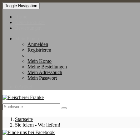
Toggle Navigation
Home
Neue Produkte
Bewertungen
Mein Konto
Anmelden
Registrieren
Mein Konto
Meine Bestellungen
Mein Adressbuch
Mein Passwort
0 Artikel
Startseite
Sie feiern - Wir liefern!