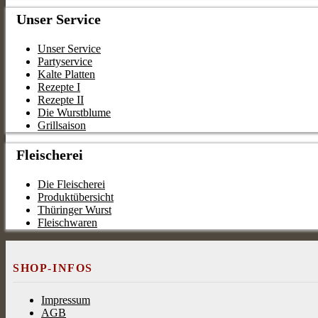
Unser Service
Unser Service
Partyservice
Kalte Platten
Rezepte I
Rezepte II
Die Wurstblume
Grillsaison
Fleischerei
Die Fleischerei
Produktübersicht
Thüringer Wurst
Fleischwaren
SHOP-INFOS
Impressum
AGB