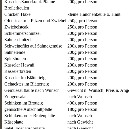
Kasseler-Sauerkraut-Pfanne
200g pro Person
Broilerkeulen
Chicken Haxe
kleine Hänchenkeule o. Haut
Ofensteak mit Pilzen und Zwiebel
250g pro Person
Zwiebelsteak
250g pro Person
Schlemmerschnitzel
200g pro Person
Sahneschnitzel
200g pro Person
Schweinefilet auf Sahnegemüse
200g pro Person
Sahnelende
200g pro Person
Spießbraten
200g pro Person
Kasseler Hawaii
200g pro Person
Kasselerbraten
200g pro Person
Kasseler im Blätterteig
200g pro Person
Gehacktes im Blätterteig
200g pro Person
Gemüseaufläufe nach Wunsch
Gewicht n. Wunsch, Preis n. Ang
Zungensalat
nach Wunsch
Schinken im Brotteig
400g pro Person
gemischte Aufschnittplatte
180g pro Person
Schinken- oder Bratenplatte
nach Wunsch
Käseplatte
nach Gewicht
Salat- oder Fischplatte
nach Gewicht