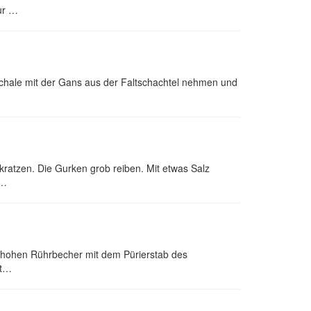
ur …
schale mit der Gans aus der Faltschachtel nehmen und
kratzen. Die Gurken grob reiben. Mit etwas Salz
l…
em hohen Rührbecher mit dem Pürierstab des
st…