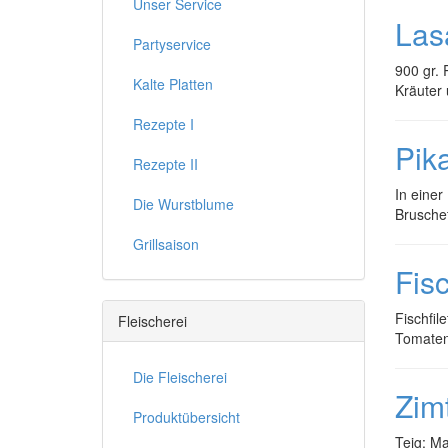
Unser Service
Las
Partyservice
900 gr. 
Kalte Platten
Kräuter
Rezepte I
Pik
Rezepte II
In einer
Die Wurstblume
Bruschet
Grillsaison
Fis
Fischfil
Fleischerei
Tomaten 
Die Fleischerei
Zim
Produktübersicht
Teig: Ma