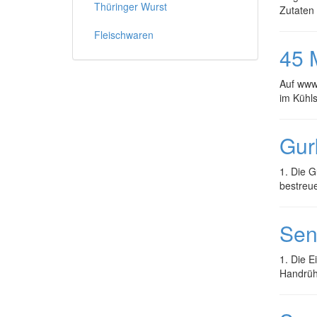
Thüringer Wurst
Zutaten
Fleischwaren
45 
Auf www.
im Kühl
Gur
1. Die G
bestreu
Sen
1. Die E
Handrühr