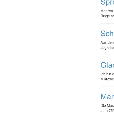
Spr
Möhren 
Ringe s
Sch
Aus den 
abgieße
Gla
Ich bin 
Mikrowel
Man
Die Marz
auf 175°