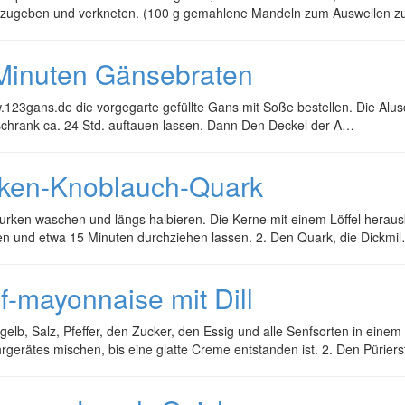
 zugeben und verkneten. (100 g gemahlene Mandeln zum Auswellen z
Minuten Gänsebraten
123gans.de die vorgegarte gefüllte Gans mit Soße bestellen. Die Alu
schrank ca. 24 Std. auftauen lassen. Dann Den Deckel der A…
ken-Knoblauch-Quark
urken waschen und längs halbieren. Die Kerne mit einem Löffel heraus
en und etwa 15 Minuten durchziehen lassen. 2. Den Quark, die Dickmi
f-mayonnaise mit Dill
igelb, Salz, Pfeffer, den Zucker, den Essig und alle Senfsorten in ein
gerätes mischen, bis eine glatte Creme entstanden ist. 2. Den Pürier