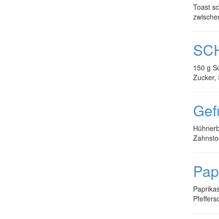
Toast sc
zwische
SC
150 g Sc
Zucker,
Gef
Hühnerbr
Zahnsto
Pap
Paprikas
Pfeffers