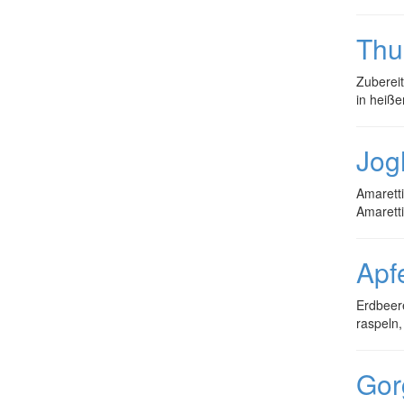
Thu
Zubereit
in heiß
Jog
Amaretti
Amarett
Apf
Erdbeere
raspeln,
Gor