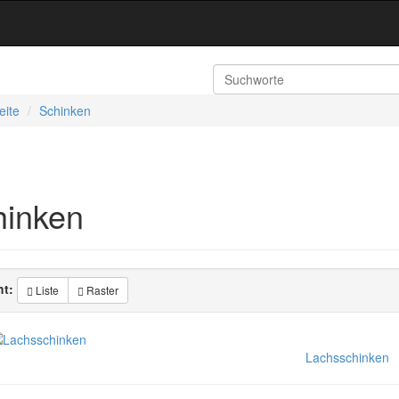
eite
Schinken
hinken
ht:
Liste
Raster
Lachsschinken