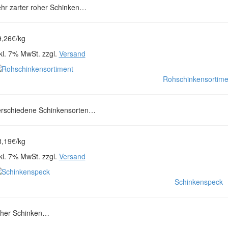
ehr zarter roher Schinken…
9,26€/kg
kl. 7% MwSt. zzgl.
Versand
Rohschinkensortime
erschiedene Schinkensorten…
8,19€/kg
kl. 7% MwSt. zzgl.
Versand
Schinkenspeck
oher Schinken…