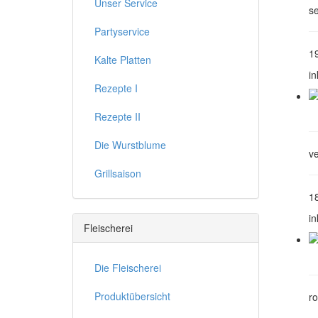
Unser Service
s
Partyservice
1
Kalte Platten
in
Rezepte I
Rezepte II
Die Wurstblume
v
Grillsaison
1
in
Fleischerei
Die Fleischerei
Produktübersicht
r